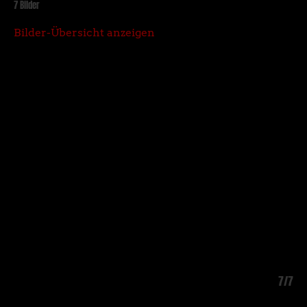
7 Bilder
Bilder-Übersicht anzeigen
6/7
7/7