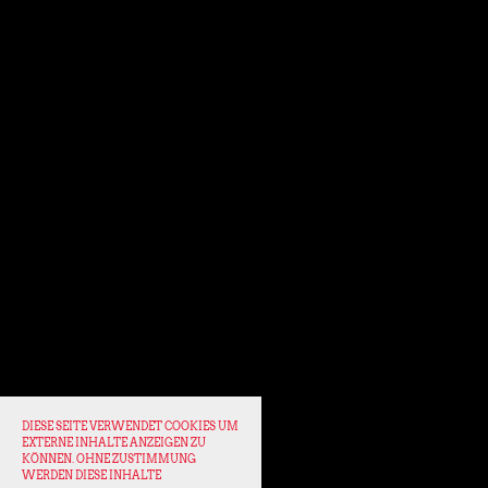
DIESE SEITE VERWENDET COOKIES UM
EXTERNE INHALTE ANZEIGEN ZU
KÖNNEN. OHNE ZUSTIMMUNG
WERDEN DIESE INHALTE