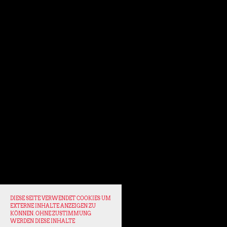
DIESE SEITE VERWENDET COOKIES UM
EXTERNE INHALTE ANZEIGEN ZU
KÖNNEN. OHNE ZUSTIMMUNG
WERDEN DIESE INHALTE