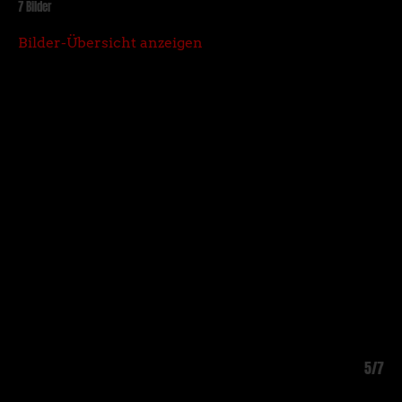
7 Bilder
Bilder-Übersicht anzeigen
4/7
5/7