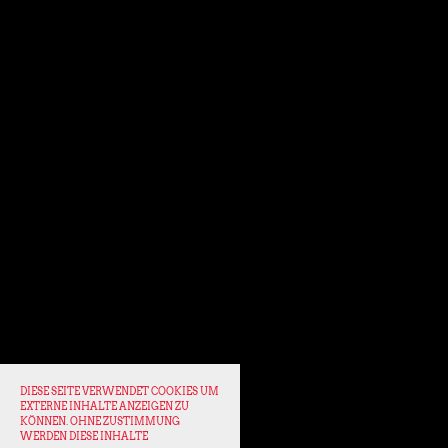
DIESE SEITE VERWENDET COOKIES UM
EXTERNE INHALTE ANZEIGEN ZU
KÖNNEN. OHNE ZUSTIMMUNG
WERDEN DIESE INHALTE