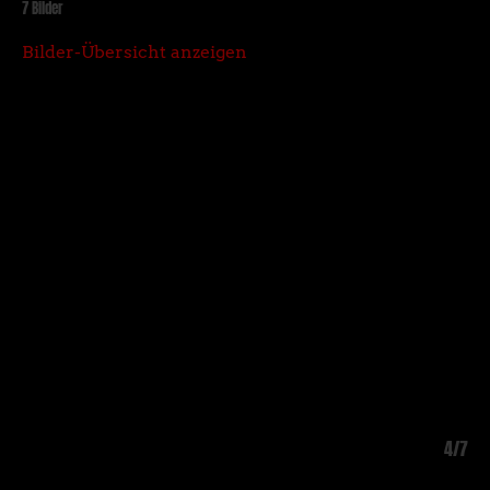
7 Bilder
Bilder-Übersicht anzeigen
3/7
4/7