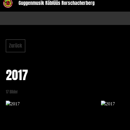
Guggenmusik Räblüüs Rorschacherberg
Zurück
2017
17 Bilder